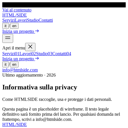
HTML
/
SIDE
Vai al contenuto
HTML
/
SIDE
Servizi
Lavori
Studio
Contatti
/
it
en
Inizia un progetto
Apri il menu
Servizi
0
1
Lavori
0
2
Studio
0
3
Contatti
0
4
Inizia un progetto
/
it
en
info@htmlside.com
Ultimo aggiornamento · 2026
Informativa sulla privacy
Come HTMLSIDE raccoglie, usa e protegge i dati personali.
Questa pagina è un placeholder di wireframe. Il testo legale
definitivo sarà fornito prima del lancio. Per qualsiasi domanda nel
frattempo, scrivi a info@htmlside.com.
HTML
/
SIDE